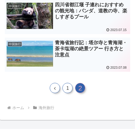
四川省都江堰 子連れにおすすめ
中国旅行
の観光地：パンダ、道教の寺、楽
しすぎるプール
2023.07.15
青海省旅行記：塔尔寺と青海湖・
中国旅行
茶卡塩湖の絶景ツアー 行き方と
注意点
2023.07.08
2
前
1
へ
ホーム
海外旅行